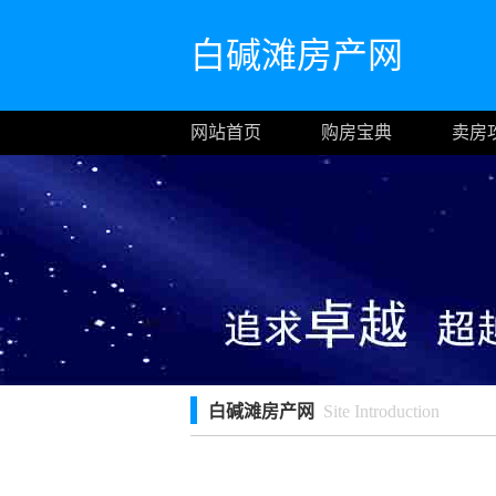
白碱滩房产网
网站首页
购房宝典
卖房
白碱滩房产网
Site Introduction