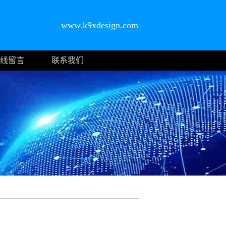
www.k9xdesign.com
线留言
联系我们